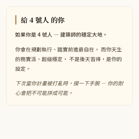
給
4 號人
的你
如果你是
4
號人 —
建築師的穩定大地
。
你會在
規劃執行、踏實前進
最自在， 而你天生
的
務實派
、
超級穩定
， 不是後天習得，是你的
設定。
下次當你
計畫被打亂時
，摸一下手腕 —
你的耐
心會把不可能拼成可能
。