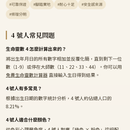
#可靠保證
#腳踏實地
#耐心十足
#安全感來源
#條理分明
4
號人常見問題
生命靈數
4
怎麼計算出來的？
將出生年月日的所有數字相加並反覆化簡，直到剩下一位
數（1-9）或停在大師數（11、22、33、44）。你可以用
免費生命靈數計算器
直接輸入生日得到結果。
4
號人有多常見？
根據出生日期的數字統計分析，
4
號人約佔總人口的
8.21%
。
4
號人適合什麼顏色？
從色彩心理學角度，
4
號人對應「
綠色 × 粉色
」這組配