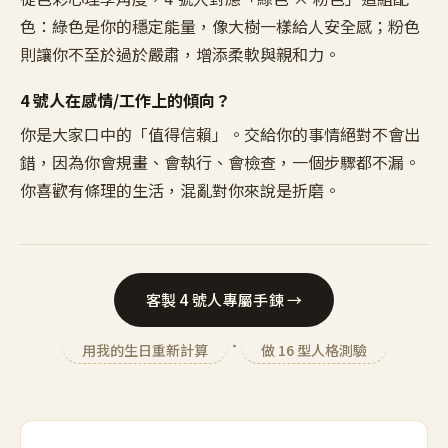
色：
綠色是你的穩定能量，像大樹一樣給人安全感；粉色
則讓你不至於過於嚴肅，增添柔軟與親和力。
4
號人在感情/工作上的傾向？
你是大家口中的「值得信賴」。交給你的事情絕對不會出
錯，因為你會規畫、會執行、會檢查，一個步驟都不漏。
你喜歡有條理的生活，混亂對你來說是折磨。
客製
4
號人專屬手鍊 →
・
用我的生日重新計算
做 16 型人格測驗