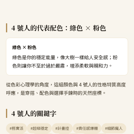
4
號人的代表配色：
綠色 × 粉色
綠色 × 粉色
綠色是你的穩定能量，像大樹一樣給人安全感；粉
色則讓你不至於過於嚴肅，增添柔軟與親和力。
從色彩心理學的角度，這組顏色與
4
號人的性格特質高度
呼應，是穿搭、配色與選擇手鍊時的天然座標。
4
號人的關鍵字
#務實派
#超級穩定
#計畫控
#責任感爆棚
#細節魔人