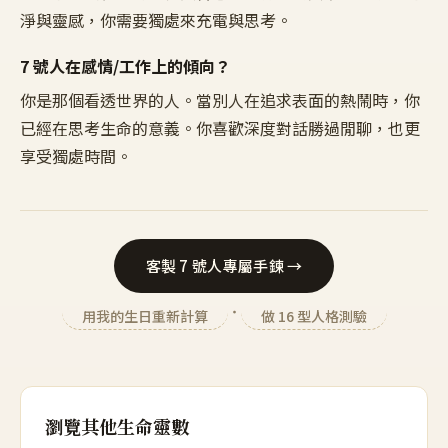
淨與靈感，你需要獨處來充電與思考。
7
號人在感情/工作上的傾向？
你是那個看透世界的人。當別人在追求表面的熱鬧時，你
已經在思考生命的意義。你喜歡深度對話勝過閒聊，也更
享受獨處時間。
客製
7
號人專屬手鍊 →
・
用我的生日重新計算
做 16 型人格測驗
瀏覽其他生命靈數