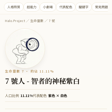
人格特質
超能力
小劇場
代表配色
關鍵字
常見問題
Halo.Project
／
生命靈數
／
7
號
生命靈數 7
· 約佔
11.11%
7 號人 - 智者的神秘紫白
人口比例
11.11%
代表配色
紫色 × 白色