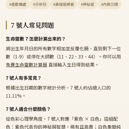
#喜歡獨處
#分析狂
#真理追尋者
#神秘感
#內斂沉穩
7
號人常見問題
生命靈數
7
怎麼計算出來的？
將出生年月日的所有數字相加並反覆化簡，直到剩下一位
數（1-9）或停在大師數（11、22、33、44）。你可以用
免費生命靈數計算器
直接輸入生日得到結果。
7
號人有多常見？
根據出生日期的數字統計分析，
7
號人約佔總人口的
11.11%
。
7
號人適合什麼顏色？
從色彩心理學角度，
7
號人對應「
紫色 × 白色
」這組配
色：
紫色代表你的神秘與智慧，稀有且高貴；白色象徵純