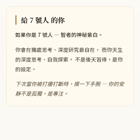
給
7 號人
的你
如果你是
7
號人 —
智者的神秘紫白
。
你會在
獨處思考、深度研究
最自在， 而你天生
的
深度思考
、
自我探索
， 不是後天習得，是你
的設定。
下次當你
被打擾打斷時
，摸一下手腕 —
你的安
靜不是孤獨，是專注
。