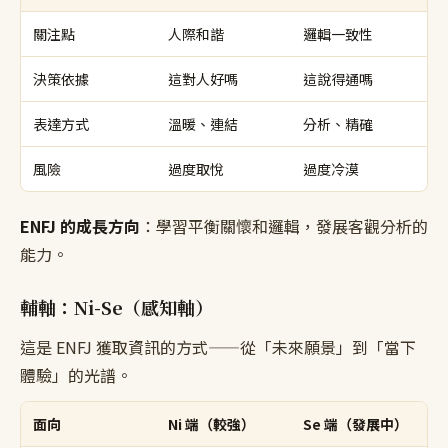
關注點
人際和諧
邏輯一致性
決策依據
這對人好嗎
這說得通嗎
表達方式
溫暖、連結
分析、精確
風險
過度取悅
過度冷漠
ENFJ 的成長方向
：學習平衡關懷和邏輯，發展客觀分析的
能力。
輔軸：Ni-Se（感知軸）
這是 ENFJ 獲取資訊的方式——從「未來願景」到「當下
體驗」的光譜。
面向
Ni 端（較強）
Se 端（發展中）