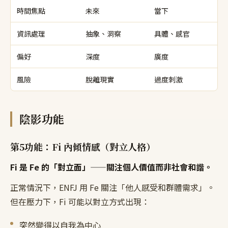
時間焦點
未來
當下
資訊處理
抽象、洞察
具體、感官
偏好
深度
廣度
風險
脫離現實
過度刺激
陰影功能
第5功能：Fi 內傾情感（對立人格）
Fi 是 Fe 的「對立面」——關注個人價值而非社會和諧。
正常情況下，ENFJ 用 Fe 關注「他人感受和群體需求」。
但在壓力下，Fi 可能以對立方式出現：
突然變得以自我為中心