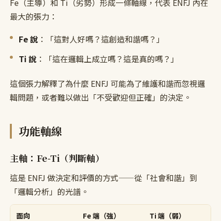
Fe（主導）和 Ti（劣勢）形成一條軸線，代表 ENFJ 內在
最大的張力：
Fe 說
：「這對人好嗎？這創造和諧嗎？」
Ti 說
：「這在邏輯上成立嗎？這是真的嗎？」
這個張力解釋了為什麼 ENFJ 可能為了維護和諧而忽視邏
輯問題，或者難以做出「不受歡迎但正確」的決定。
功能軸線
主軸：Fe-Ti（判斷軸）
這是 ENFJ 做決定和評價的方式——從「社會和諧」到
「邏輯分析」的光譜。
面向
Fe 端（強）
Ti 端（弱）