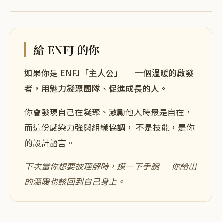
給
ENFJ
的你
如果你是
ENFJ
「
主人公
」 — 一個
溫暖的啟發
者，用魅力凝聚團隊、促進成長
的人。
你會發現自己在
凝聚、激勵他人
時最是自在，
而這份
感染力強
與
組織協調
， 不是技能，是你
的設計語言。
下次當你
想要被理解時
，摸一下手腕 —
你給出
的溫暖也該回到自己身上
。