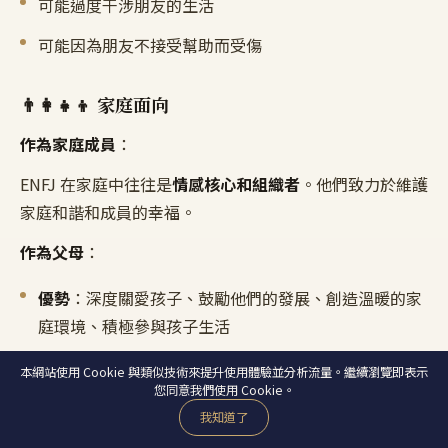
可能過度干涉朋友的生活
可能因為朋友不接受幫助而受傷
👨‍👩‍👧‍👦 家庭面向
作為家庭成員
：
ENFJ 在家庭中往往是
情感核心和組織者
。他們致力於維護
家庭和諧和成員的幸福。
作為父母
：
優勢
：深度關愛孩子、鼓勵他們的發展、創造溫暖的家
庭環境、積極參與孩子生活
挑戰
：可能對孩子期望過高、可能過度保護或控制、需
本網站使用 Cookie 與類似技術來提升使用體驗並分析流量。繼續瀏覽即表示
您同意我們使用 Cookie。
要學習讓孩子獨立
我知道了
作為子女
：