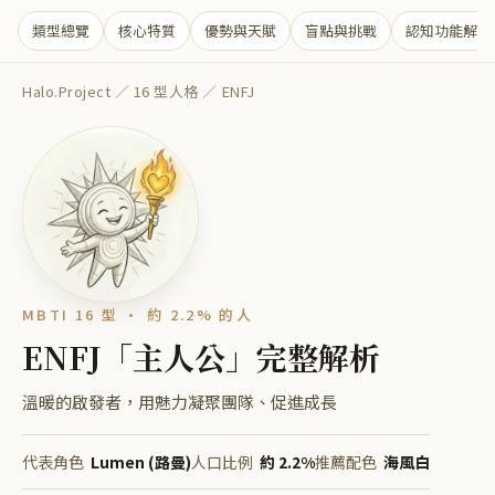
類型總覽
核心特質
優勢與天賦
盲點與挑戰
認知功能解析
Halo.Project
／
16 型人格
／
ENFJ
MBTI 16 型 ·
約 2.2%
的人
ENFJ
「
主人公
」完整解析
溫暖的啟發者，用魅力凝聚團隊、促進成長
代表角色
Lumen (路曼)
人口比例
約 2.2%
推薦配色
海風白