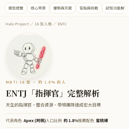
類型總覽
核心特質
優勢與天賦
盲點與挑戰
認知功能解析
Halo.Project
／
16 型人格
／
ENTJ
MBTI 16 型 ·
約 1.8%
的人
ENTJ
「
指揮官
」完整解析
天生的指揮官，整合資源、帶領團隊達成宏大目標
代表角色
Apex (阿佩)
人口比例
約 1.8%
推薦配色
蜜桃裸