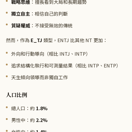
戰略思維
：擅長看到大局和長期趨勢
獨立自主
：相信自己的判斷
質疑權威
：不接受無效的傳統
然而，作為
E_TJ
類型，ENTJ 比其他 NT 更加：
外向和行動導向（相比 INTJ、INTP）
追求結構化執行和可測量結果（相比 INTP、ENTP）
天生傾向領導而非獨自工作
人口比例
總人口：約
1.8%
男性中：約
2.2%
女性中：約
1.4%