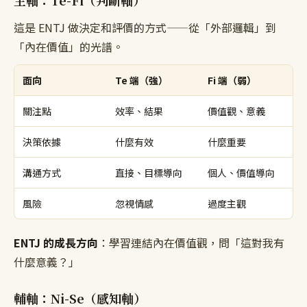
主軸：Te-Fi（判斷軸）
這是 ENTJ 做決定和評價的方式——從「外部邏輯」到
「內在價值」的光譜。
面向
Te 端（強）
Fi 端（弱）
關注點
效率、結果
價值觀、意義
決策依據
什麼有效
什麼重要
溝通方式
直接、目標導向
個人、價值導向
風險
忽視情感
過度主觀
ENTJ 的成長方向
：學習連結內在價值觀，問「這對我有
什麼意義？」
輔軸：Ni-Se（感知軸）