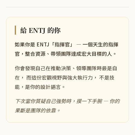
給
ENTJ
的你
如果你是
ENTJ
「
指揮官
」 — 一個
天生的指揮
官，整合資源、帶領團隊達成宏大目標
的人。
你會發現自己在
推動決策、領導團隊
時最是自
在， 而這份
宏觀視野
與
強大執行力
， 不是技
能，是你的設計語言。
下次當你
質疑自己強勢時
，摸一下手腕 —
你的
果斷是團隊的依靠
。