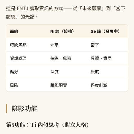
這是 ENTJ 獲取資訊的方式——從「未來願景」到「當下
體驗」的光譜。
面向
Ni 端（較強）
Se 端（發展中）
時間焦點
未來
當下
資訊處理
抽象、象徵
具體、實際
偏好
深度
廣度
風險
脫離現實
過度刺激
陰影功能
第5功能：Ti 內傾思考（對立人格）