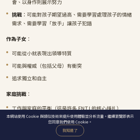
會、以身作則展示努力
挑戰
：可能對孩子期望過高、需要學習處理孩子的情緒
需求、需要學習「放手」讓孩子犯錯
作為子女
：
可能從小就表現出領導特質
可能與權威（包括父母）有衝突
追求獨立和自主
家庭挑戰
：
工作與家庭的平衡（這是許多 ENTJ 的核心掙扎）
本網站使用 Cookie 與類似技術來提升使用體驗並分析流量。繼續瀏覽即表示
情感表達和連結
您同意我們使用 Cookie。
我知道了
對家人的耐心