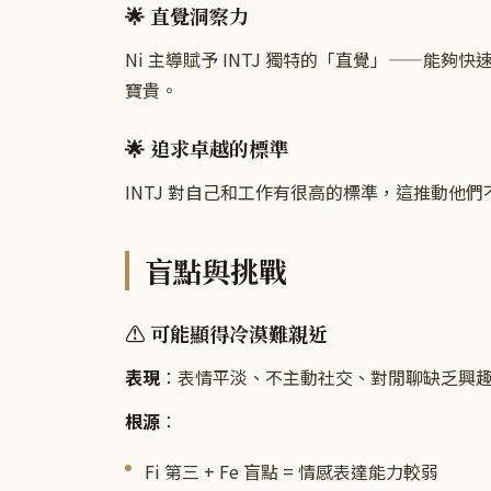
🌟 直覺洞察力
Ni 主導賦予 INTJ 獨特的「直覺」——
寶貴。
🌟 追求卓越的標準
INTJ 對自己和工作有很高的標準，這推動他
盲點與挑戰
⚠️ 可能顯得冷漠難親近
表現
：表情平淡、不主動社交、對閒聊缺乏興
根源
：
Fi 第三 + Fe 盲點 = 情感表達能力較弱