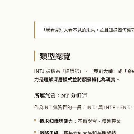
「
我看見別人看不見的未來，並且知道如何讓
類型總覽
INTJ 被稱為「建築師」、「策劃大師」或「
力是
理解深層模式並將願景轉化為現實
。
所屬氣質：NT 分析師
作為 NT 氣質群的一員，INTJ 與 INTP、ENT
追求知識與能力
：不斷學習、精進專業
戰略思維
：擅長看到大局和長期趨勢