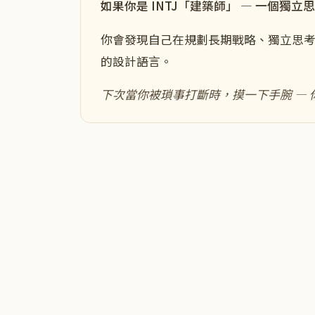
如果你是
INTJ
「
建築師
」 — 一個
獨立思
你會發現自己在
規劃長期戰略、獨立思
的設計語言。
下次當你
被瑣事打斷時
，摸一下手腕 —