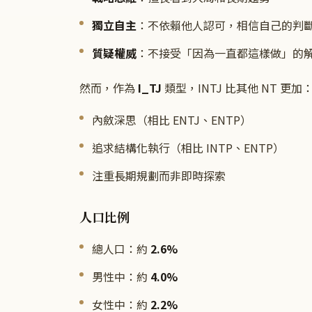
獨立自主
：不依賴他人認可，相信自己的判
質疑權威
：不接受「因為一直都這樣做」的
然而，作為
I_TJ
類型，INTJ 比其他 NT 更加
內斂深思（相比 ENTJ、ENTP）
追求結構化執行（相比 INTP、ENTP）
注重長期規劃而非即時探索
人口比例
總人口：約
2.6%
男性中：約
4.0%
女性中：約
2.2%