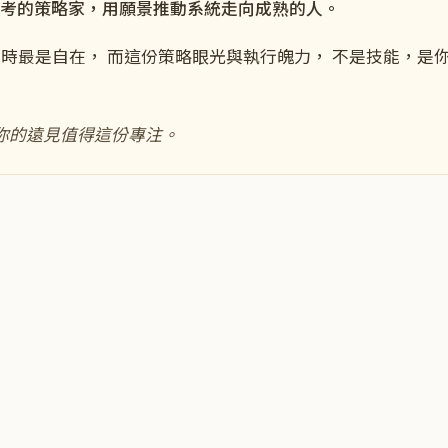
考的策略家，用願景推動系統走向成熟
的人。
考
時最是自在， 而這份
策略眼光
與
執行魄力
， 不是技能，是
你的遠見值得這份專注
。