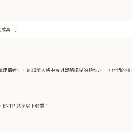
它成真。
」
系統建構者」，是16型人格中最具戰略遠見的類型之一。他們的核
J、ENTP 共享以下特質：