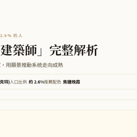
2.6%
的人
「
建築師
」完整解析
家，用願景推動系統走向成熟
維克特)
人口比例
約 2.6%
推薦配色
焦糖晚霞