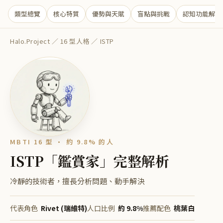
類型總覽
核心特質
優勢與天賦
盲點與挑戰
認知功能解析
Halo.Project
／
16 型人格
／
ISTP
MBTI 16 型 ·
約 9.8%
的人
ISTP
「
鑑賞家
」完整解析
冷靜的技術者，擅長分析問題、動手解決
代表角色
Rivet (瑞維特)
人口比例
約 9.8%
推薦配色
桃葉白