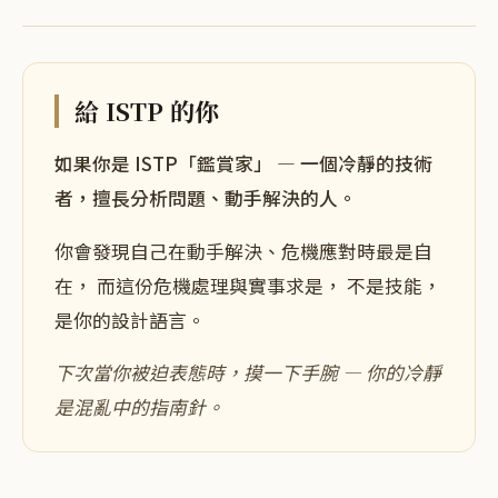
給
ISTP
的你
如果你是
ISTP
「
鑑賞家
」 — 一個
冷靜的技術
者，擅長分析問題、動手解決
的人。
你會發現自己在
動手解決、危機應對
時最是自
在， 而這份
危機處理
與
實事求是
， 不是技能，
是你的設計語言。
下次當你
被迫表態時
，摸一下手腕 —
你的冷靜
是混亂中的指南針
。