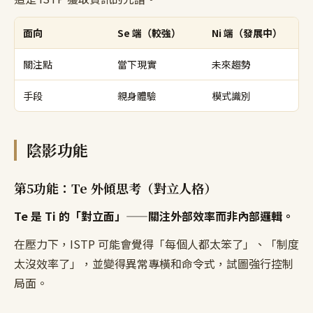
面向
Se 端（較強）
Ni 端（發展中）
關注點
當下現實
未來趨勢
手段
親身體驗
模式識別
陰影功能
第5功能：Te 外傾思考（對立人格）
Te 是 Ti 的「對立面」——關注外部效率而非內部邏輯。
在壓力下，ISTP 可能會覺得「每個人都太笨了」、「制度
太沒效率了」，並變得異常專橫和命令式，試圖強行控制
局面。