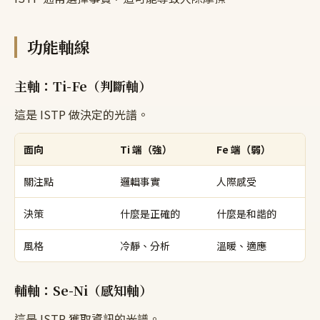
功能軸線
主軸：Ti-Fe（判斷軸）
這是 ISTP 做決定的光譜。
面向
Ti 端（強）
Fe 端（弱）
關注點
邏輯事實
人際感受
決策
什麼是正確的
什麼是和諧的
風格
冷靜、分析
溫暖、適應
輔軸：Se-Ni（感知軸）
這是 ISTP 獲取資訊的光譜。