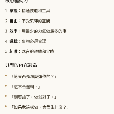
核心驅動力
1.
掌握
：精通技能和工具
2.
自由
：不受束縛的空間
3.
效率
：用最少的力氣做最多的事
4.
邏輯
：事物必須合理
5.
刺激
：感官的體驗和冒險
典型的內在對話
「這東西是怎麼運作的？」
「這不合邏輯。」
「別廢話了，做就對了。」
「如果我這樣做，會發生什麼？」