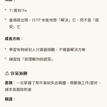
Ti 壓抑 Fe
當情感出現，ISTP 本能地想「解決」它，而不是「感
受」它
成長方向
：
學習有時候別人只需要傾聽，不需要解決方案
練習說「我理解你的感受」
⚠️ 容易無聊
表現
：一旦掌握了某件事就失去興趣、頻繁換工作/愛好、
尋求高風險刺激
根源
：